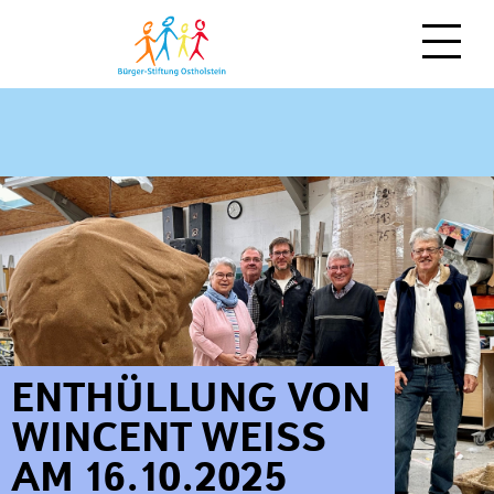
NEWS
MITMACHEN
ÜBER UNS
Spenden
Zeit schenken
Moin!
Stiften
Team
ENTHÜLLUNG VON
Vererben
Regionale Stiftungen
WINCENT WEISS
als Unternehmen
Stiftungsfonds
AM 16.10.2025
weitere Möglichkeiten