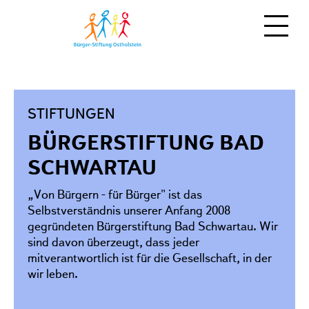
NEWS
STIFTUNGEN
MITMACHEN
BÜRGERSTIFTUNG BAD
ÜBER UNS
Spenden
SCHWARTAU
Zeit schenken
„Von Bürgern - für Bürger" ist das
Moin!
Selbstverständnis unserer Anfang 2008
Stiften
gegründeten Bürgerstiftung Bad Schwartau. Wir
Team
sind davon überzeugt, dass jeder
Vererben
Regionale Stiftungen
mitverantwortlich ist für die Gesellschaft, in der
als Unternehmen
wir leben.
Stiftungsfonds
weitere Möglichkeiten