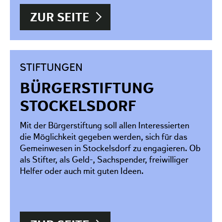
Projekte
ZUR SEITE
Förderantrag stellen
Satzung & Grundsätze
Jahresberichte
STIFTUNGEN
Kontakt
BÜRGERSTIFTUNG
STOCKELSDORF
Mit der Bürgerstiftung soll allen Interessierten
die Möglichkeit gegeben werden, sich für das
Gemeinwesen in Stockelsdorf zu engagieren. Ob
als Stifter, als Geld-, Sachspender, freiwilliger
Helfer oder auch mit guten Ideen.