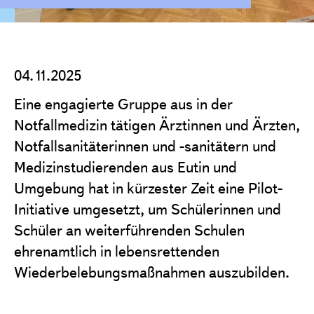
Projekte
Förderantrag stellen
Satzung & Grundsätze
04.11.2025
Jahresberichte
Eine engagierte Gruppe aus in der
Kontakt
Notfallmedizin tätigen Ärztinnen und Ärzten,
Notfallsanitäterinnen und -sanitätern und
Medizinstudierenden aus Eutin und
Umgebung hat in kürzester Zeit eine Pilot-
Initiative umgesetzt, um Schülerinnen und
Schüler an weiterführenden Schulen
ehrenamtlich in lebensrettenden
Wiederbelebungsmaßnahmen auszubilden.