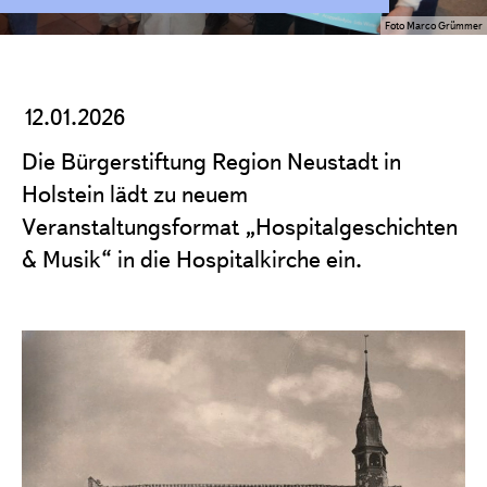
Projekte
Foto Marco Grümmer
Förderantrag stellen
Satzung & Grundsätze
12.01.2026
Jahresberichte
Die Bürgerstiftung Region Neustadt in
Kontakt
Holstein lädt zu neuem
Veranstaltungsformat „Hospitalgeschichten
& Musik“ in die Hospitalkirche ein.