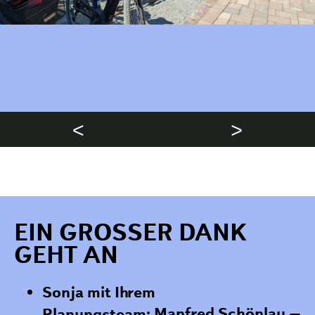
<
>
EIN GROSSER DANK G
EHT AN
Sonja mit Ihrem
Manfred Schönlau –
Planungsteam: