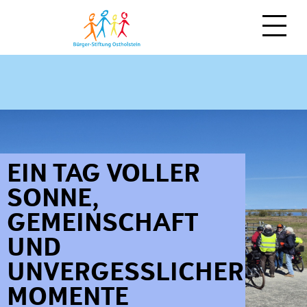
NEWS
MITMACHEN
ÜBER UNS
Spenden
EIN TAG VOLLER
Zeit schenken
SONNE,
Moin!
GEMEINSCHAFT
Stiften
Team
UND
Vererben
Regionale Stiftungen
UNVERGESSLICHER
als Unternehmen
Stiftungsfonds
MOMENTE
weitere Möglichkeiten