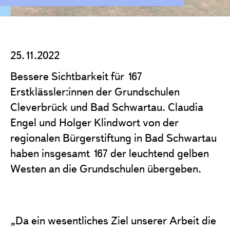
Projekte
Förderantrag stellen
Satzung & Grundsätze
25.11.2022
Jahresberichte
Bessere Sichtbarkeit für 167
Kontakt
Erstklässler:innen der Grundschulen
Cleverbrück und Bad Schwartau. Claudia
Engel und Holger Klindwort von der
regionalen Bürgerstiftung in Bad Schwartau
haben insgesamt 167 der leuchtend gelben
Westen an die Grundschulen übergeben.
„Da ein wesentliches Ziel unserer Arbeit die