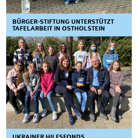
Projekte
Förderantrag stellen
BÜRGER-STIFTUNG UNTERSTÜTZT
Satzung & Grundsätze
TAFELARBEIT IN OSTHOLSTEIN
Jahresberichte
Kontakt
UKRAINER HILFSFONDS