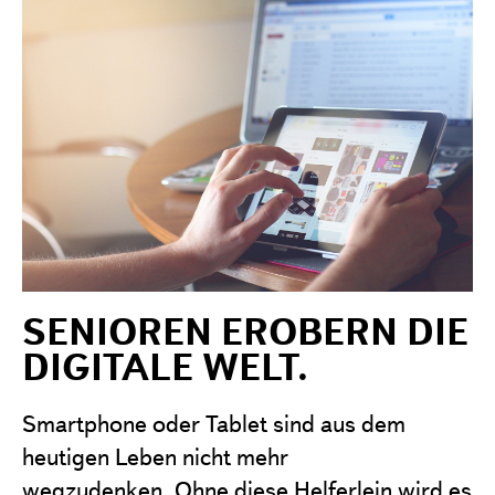
Projekte
Förderantrag stellen
Satzung & Grundsätze
Jahresberichte
Kontakt
SENIOREN EROBERN DIE
DIGITALE WELT.
Smartphone oder Tablet sind aus dem
heutigen Leben nicht mehr
wegzudenken.
Ohne diese Helferlein wird es