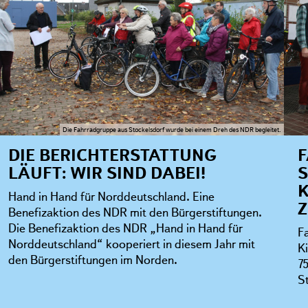
Die Fahrradgruppe aus Stockelsdorf wurde bei einem Dreh des NDR begleitet.
DIE BERICHTERSTATTUNG
LÄUFT: WIR SIND DABEI!
S
K
Hand in Hand für Norddeutschland. Eine
Benefizaktion des NDR mit den Bürgerstiftungen.
Die Benefizaktion des NDR „Hand in Hand für
F
Norddeutschland“ kooperiert in diesem Jahr mit
K
den Bürgerstiftungen im Norden.
7
S