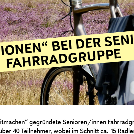
M
T
E
N
/
C
H
E
Mitmachen“ gegründete Senioren/innen Fahrradgr
über 40 Teilnehmer, wobei im Schnitt ca. 15 Radl