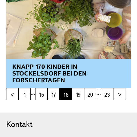
KNAPP 170 KINDER IN
STOCKELSDORF BEI DEN
FORSCHERTAGEN
...
...
<
1
16
17
18
19
20
23
>
Kontakt