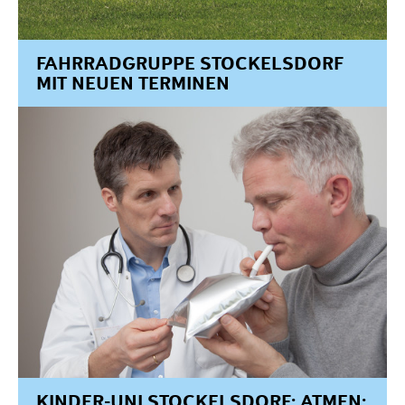
Projekte
Förderantrag stellen
FAHRRADGRUPPE STOCKELSDORF
Satzung & Grundsätze
MIT NEUEN TERMINEN
Jahresberichte
Kontakt
KINDER-UNI STOCKELSDORF: ATMEN: